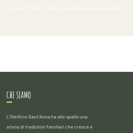
Home
Blog
Posts Tagged "estrazione a freddo"
CHI SIAMO
L’Oleificio Sant’Anna ha alle spalle una
storia di tradizioni familiari che cresce e